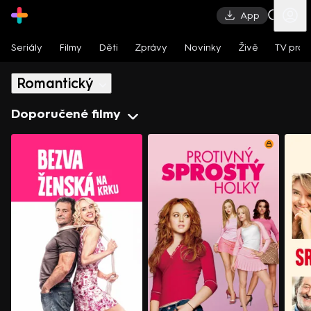
App
Seriály
Filmy
Děti
Zprávy
Novinky
Živě
TV pro
Romantický
Romantický
Doporučené filmy