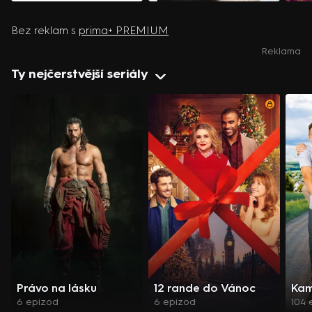
Bez reklam s
prima+ PREMIUM
Reklama
Ty nejčerstvější seriály
Právo na lásku
12 rande do Vánoc
Kam
6 epizod
6 epizod
104 