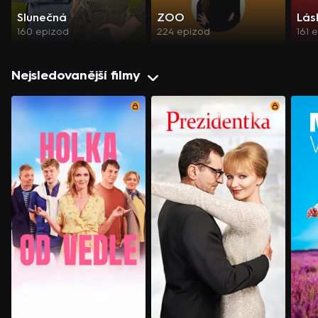
Slunečná
ZOO
Lás
160 epizod
224 epizod
161 
Nejsledovanější filmy