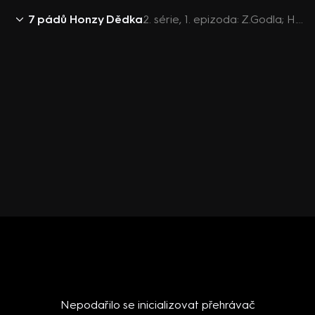
7 pádů Honzy Dědka
2. série, 1. epizoda: Z.Godla; H.Čermák; V.Čermáková; P.Janda; J.Bilíková
Nepodařilo se inicializovat přehrávač