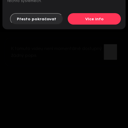
těchto systémech.
Přesto pokračovat
Více info
K tomuto videu není momentálně dostupný
žádný popis.