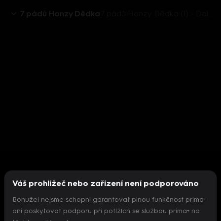
7 pádů Honzy Dědka
7 pádů Honzy Dědka (1) - Dalibor Janda
Váš prohlížeč nebo zařízení není podporováno
Bohužel nejsme schopni garantovat plnou funkčnost prima+
ani poskytovat podporu při potížích se službou prima+ na
Nepodařilo se inicializovat přehrávač