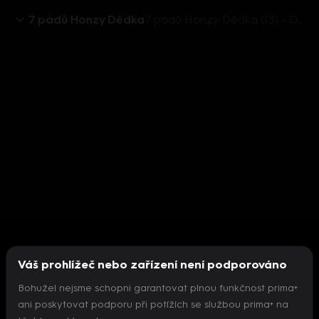
7 pádů Honzy Dědka
7 pádů Honzy Dědka (13) - Ondřej Sokol
Váš prohlížeč nebo zařízení není podporováno
Bohužel nejsme schopni garantovat plnou funkčnost prima+
ani poskytovat podporu při potížích se službou prima+ na
Nepodařilo se inicializovat přehrávač