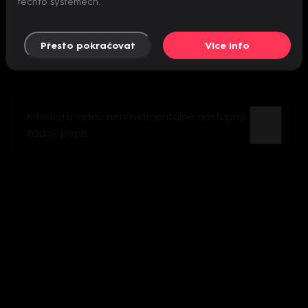
těchto systémech.
Přesto pokračovat
Více info
K tomuto videu není momentálně dostupný
žádný popis.