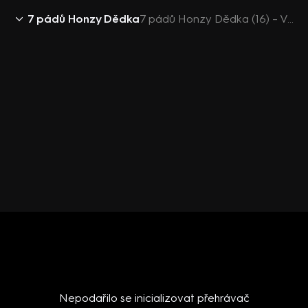
7 pádů Honzy Dědka
7 pádů Honzy Dědka (16) – Vojta Kotek a jeho plánovací obsese
Nepodařilo se inicializovat přehrávač