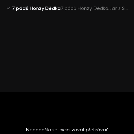
7 pádů Honzy Dědka
7 pádů Honzy Dědka: Janis Sidovský & Pavel Vítek
Nepodařilo se inicializovat přehrávač