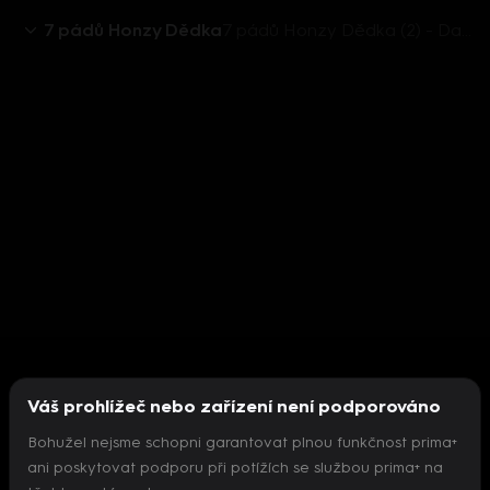
7 pádů Honzy Dědka
7 pádů Honzy Dědka (2) - David Gránský o Irsku
Váš prohlížeč nebo zařízení není podporováno
Bohužel nejsme schopni garantovat plnou funkčnost prima+
ani poskytovat podporu při potížích se službou prima+ na
Nepodařilo se inicializovat přehrávač