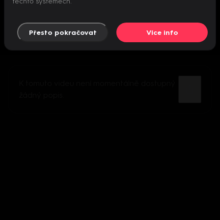
těchto systémech.
Přesto pokračovat
Více info
K tomuto videu není momentálně dostupný
žádný popis.