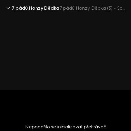
7 pádů Honzy Dědka
7 pádů Honzy Dědka (3) - Spejbl a Hurvínek
Nepodařilo se inicializovat přehrávač