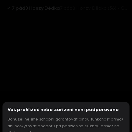
7 pádů Honzy Dědka
7 pádů Honzy Dědka (36) - Gabriela Peacock
Váš prohlížeč nebo zařízení není podporováno
Bohužel nejsme schopni garantovat plnou funkčnost prima+
ani poskytovat podporu při potížích se službou prima+ na
Nepodařilo se inicializovat přehrávač