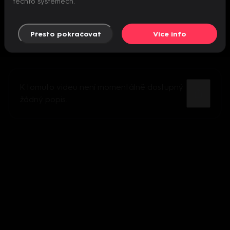
těchto systémech.
Přesto pokračovat
Více info
K tomuto videu není momentálně dostupný
žádný popis.