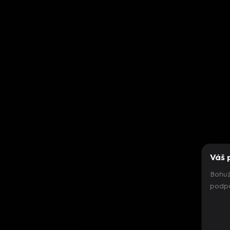
Váš 
Bohuž
podpo