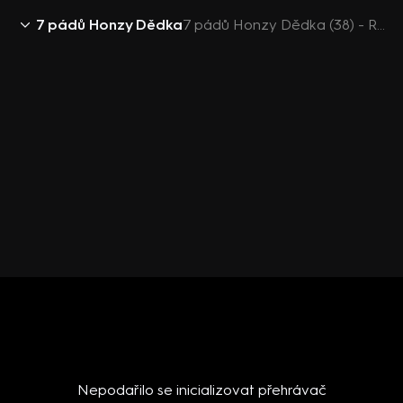
7 pádů Honzy Dědka
7 pádů Honzy Dědka (38) - Roman Zach plánuje život v maringotce
Nepodařilo se inicializovat přehrávač