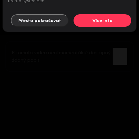
těchto systémech.
Přesto pokračovat
Více info
K tomuto videu není momentálně dostupný
žádný popis.