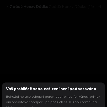
7 pádů Honzy Dědka
7 pádů Honzy Dědka (44) - Martina Formanová
Váš prohlížeč nebo zařízení není podporováno
Bohužel nejsme schopni garantovat plnou funkčnost prima+
ani poskytovat podporu při potížích se službou prima+ na
Nepodařilo se inicializovat přehrávač