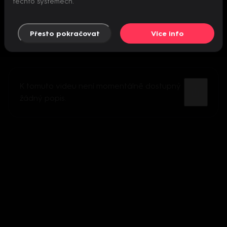
těchto systémech.
Přesto pokračovat
Více info
K tomuto videu není momentálně dostupný
žádný popis.