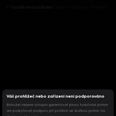
7 pádů Honzy Dědka
7 pádů s Písničkou - Karel Vágner
Váš prohlížeč nebo zařízení není podporováno
Bohužel nejsme schopni garantovat plnou funkčnost prima+
ani poskytovat podporu při potížích se službou prima+ na
Nepodařilo se inicializovat přehrávač