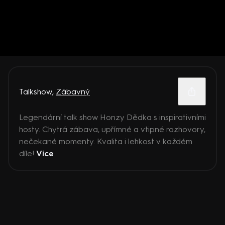
Talkshow
,
Zábavný
Legendární talk show Honzy Dědka s inspirativními
hosty. Chytrá zábava, upřímné a vtipné rozhovory,
nečekané momenty. Kvalita i lehkost v každém
díle!
Více