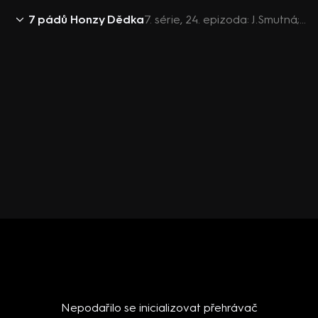
7 pádů Honzy Dědka
7. série, 24. epizoda: J.Smutná; F.Prachař; V.Sodoma; L.Stuchlíková; V.Dolejší
Nepodařilo se inicializovat přehrávač