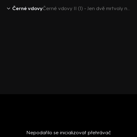
Černé vdovy
Černé vdovy II (1) - Jen dvě mrtvoly na chatě. Kdo by je podezříval
Nepodařilo se inicializovat přehrávač