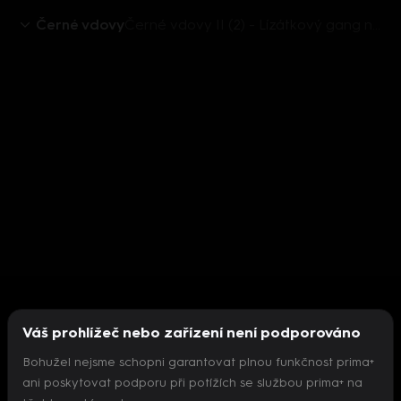
Černé vdovy
Černé vdovy II (2) - Lízátkový gang na tenkém ledě
Váš prohlížeč nebo zařízení není podporováno
Bohužel nejsme schopni garantovat plnou funkčnost prima+
ani poskytovat podporu při potížích se službou prima+ na
Nepodařilo se inicializovat přehrávač