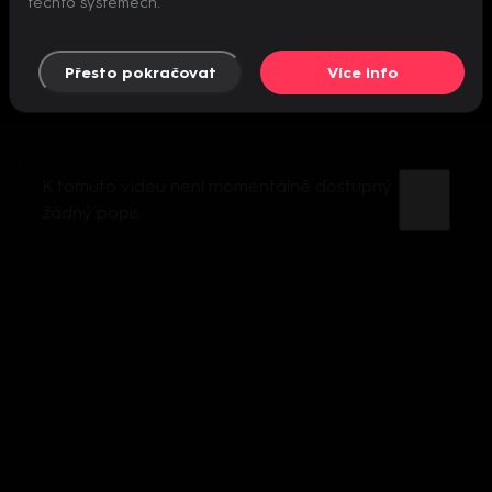
těchto systémech.
Přesto pokračovat
Více info
K tomuto videu není momentálně dostupný
žádný popis.