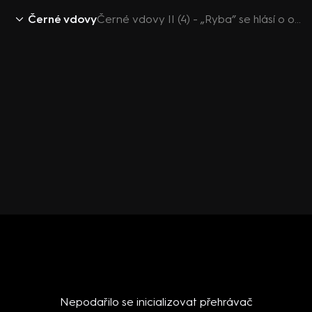
Černé vdovy
Černé vdovy II (4) - „Ryba” se hlásí o odměnu za záchranu
Nepodařilo se inicializovat přehrávač