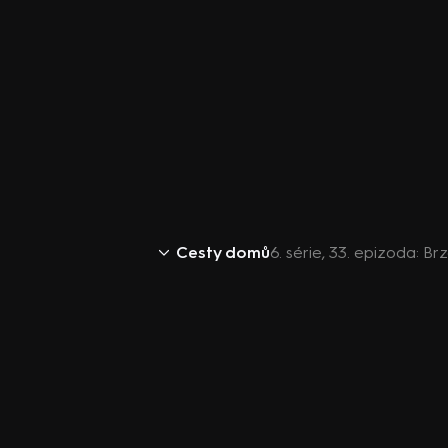
Cesty domů
6. série, 33. epizoda: B