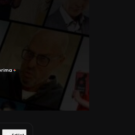
prima