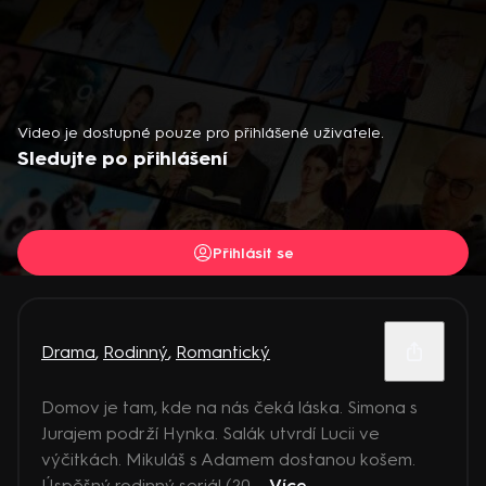
Video je dostupné pouze pro přihlášené uživatele.
Sledujte po přihlášení
Přihlásit se
Drama
,
Rodinný
,
Romantický
Domov je tam, kde na nás čeká láska. Simona s
Jurajem podrží Hynka. Salák utvrdí Lucii ve
výčitkách. Mikuláš s Adamem dostanou košem.
Úspěšný rodinný seriál (20 ...
Více