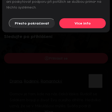
ani poskytovat podporu při potížích se službou prima+ na
těchto systémech.
Přesto pokračovat
Více info
Video je dostupné pouze pro přihlášené uživatele.
Sledujte po přihlášení
Přihlásit se
Drama
,
Rodinný
,
Romantický
Domov je tam, kde na nás čeká láska. Rudolf se
Salákem bojují o život Evy a jejího dítěte. Hedvika
uzná, že se v Mikulášovi mýlila. Sváťa podrží
Vencla. Úspěšný ...
Více