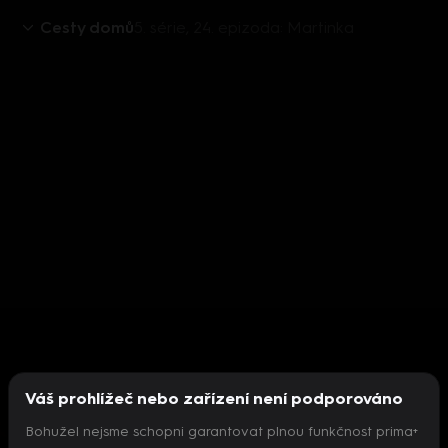
Cesty domů
5. série, 24. epizoda: Martinka
Váš prohlížeč nebo zařízení není podporováno
Bohužel nejsme schopni garantovat plnou funkčnost prima+