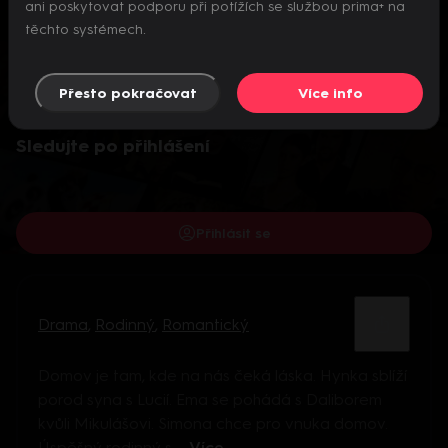
ani poskytovat podporu při potížích se službou prima+ na
těchto systémech.
Přesto pokračovat
Více info
Video je dostupné pouze pro přihlášené uživatele.
Sledujte po přihlášení
Přihlásit se
Drama
,
Rodinný
,
Romantický
Domov je tam, kde na nás čeká láska. Hynka sblíží
porod syna s Lucií. Ema se pohádá s Daliborem
kvůli Mikulášovi. Simona chce pro vnuka domov.
Úspěšný rodinný s ...
Více