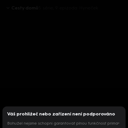
Cesty domů
5. série, 9. epizoda: Hyneček
Váš prohlížeč nebo zařízení není podporováno
Bohužel nejsme schopni garantovat plnou funkčnost prima+