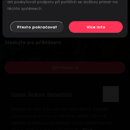
ani poskytovat podporu při potížích se službou prima+ na
těchto systémech.
Přesto pokračovat
Více info
Video je dostupné pouze pro přihlášené uživatele.
Sledujte po přihlášení
Přihlásit se
Drama
,
Rodinný
,
Romantický
Domov je tam, kde na nás čeká láska. Roman
vyprovokuje Honzu k ostrému střetu. Soňa je
oběma znechucena. Rudolf chce udržet Vendy
doma. Jedná o ní bez ní! Původ ...
Více