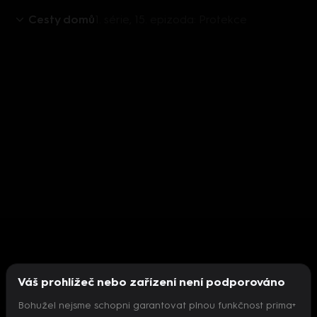
Cesty domů
1. série, 15. epizoda: Protekce
Váš prohlížeč nebo zařízení není podporováno
Bohužel nejsme schopni garantovat plnou funkčnost prima+