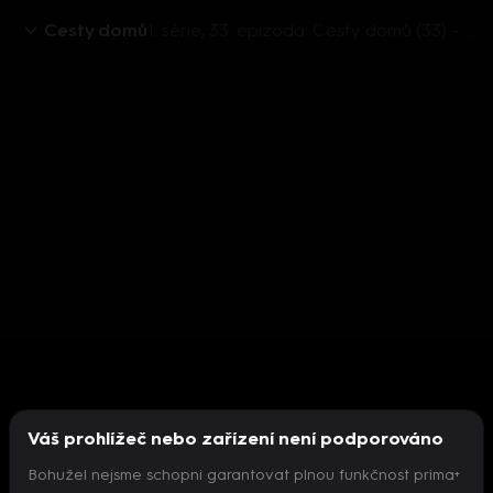
Cesty domů
1. série, 33. epizoda: Cesty domů (33) - Můžu tě obejmout?
Váš prohlížeč nebo zařízení není podporováno
Bohužel nejsme schopni garantovat plnou funkčnost prima+