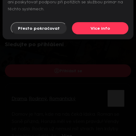
ani poskytovat podporu při potížích se službou prima+ na
těchto systémech.
Přesto pokračovat
Více info
Video je dostupné pouze pro přihlášené uživatele.
Sledujte po přihlášení
Přihlásit se
Drama
,
Rodinný
,
Romantický
Domov je tam, kde na nás čeká láska. Roman se
Soně přizná, Honza měl ve všem pravdu! Vendy
se našla. Rodina už nemusí mít strach. Jen kdyby
Bernátovi věděli, že ...
Více