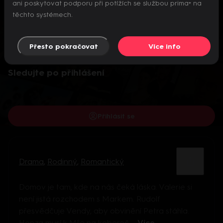
ani poskytovat podporu při potížích se službou prima+ na
těchto systémech.
Přesto pokračovat
Více info
Video je dostupné pouze pro přihlášené uživatele.
Sledujte po přihlášení
Přihlásit se
Drama
,
Rodinný
,
Romantický
Domov je tam, kde na nás čeká láska. Valerie si
není jistá rozchodem s Markem. Rudolf
přesvědčuje Vendy, aby obvinění Petra stáhla.
Honza musí k Míle na kobereč ...
Více