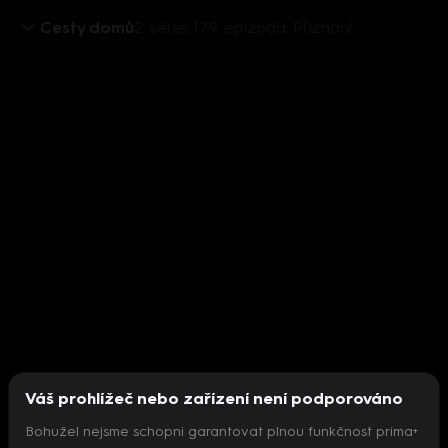
Cesty domů
2. série, 179. epizoda: Přiznání
Váš prohlížeč nebo zařízení není podporováno
Bohužel nejsme schopni garantovat plnou funkčnost prima+