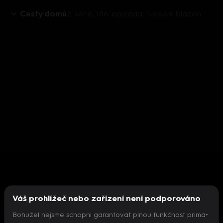
Cesty domů
2. série, 186. epizoda: Nejsem blázen
Váš prohlížeč nebo zařízení není podporováno
Bohužel nejsme schopni garantovat plnou funkčnost prima+