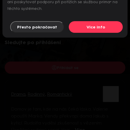
ani poskytovat podporu při potížích se službou prima+ na
těchto systémech.
Přesto pokračovat
Více info
Video je dostupné pouze pro přihlášené uživatele.
Sledujte po přihlášení
Přihlásit se
Drama
,
Rodinný
,
Romantický
Domov je tam, kde na nás čeká láska. Valerie
opouští Marka. Vendy překvapí doma Jakub s
kyticí. Rudolfa vyděsí zkušenost s vězením.
Úspěšný rodinný seriál. Hraj ...
Více