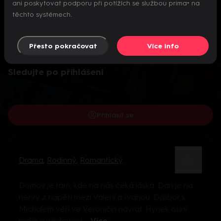
ani poskytovat podporu při potížích se službou prima+ na
těchto systémech.
Přesto pokračovat
Více info
Video je dostupné pouze pro přihlášené uživatele.
Sledujte po přihlášení
Přihlásit se
Drama
,
Rodinný
,
Romantický
Domov je tam, kde na nás čeká láska. Dan je na
nervy z napětí mezi Valerií a Ivanou. Dalibor s
Michalem věří ve Veroničin návrat. Hynek oslní
rodinu usmiřovací ...
Více