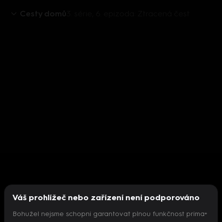
Cesty domů
3. série, 6. epizoda: Ztracená čest
Váš prohlížeč nebo zařízení není podporováno
Bohužel nejsme schopni garantovat plnou funkčnost prima+