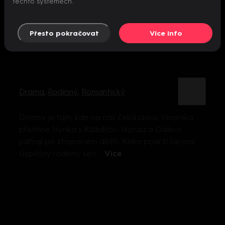
těchto systémech.
Přesto pokračovat
Více info
Drama
,
Rodinný
,
Romantický
Domov je tam, kde na nás čeká láska. Veronika
přistihne Hynka s Alžbětou. Honza a Dalibor
pátrají po ztraceném dítěti. Klára podrží Jaryna.
Úspěšný rodinný seri ...
Více