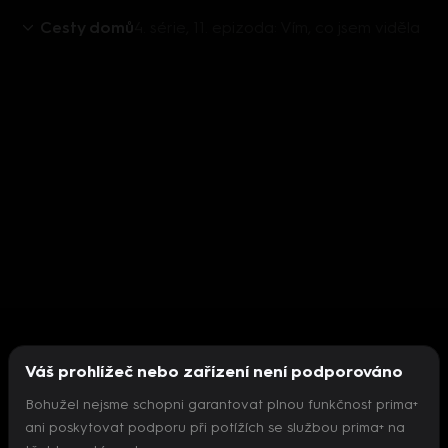
Cesty domů
4. série, 11. epizoda: Vím, co jsem viděla
Váš prohlížeč nebo zařízení není podporováno
Bohužel nejsme schopni garantovat plnou funkčnost prima+
ani poskytovat podporu při potížích se službou prima+ na
Nepodařilo se inicializovat přehrávač