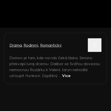
Drama
,
Rodinný
,
Romantický
Domov je tam, kde na nás čeká láska. Simonu
překvapí Juraj dcerou. Dalibor se Sváťou dovezou
nemocnou Rozárku k Valerii. Jaryn nehodlá
ustoupit Hynkovi. Úspěšný ...
Více