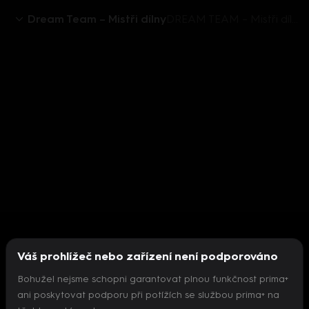
Dream Team – Mistři dílny
DREAM TEAM – Mistři dílny (4) -Negativní Milada
Váš prohlížeč nebo zařízení není podporováno
Bohužel nejsme schopni garantovat plnou funkčnost prima+
ani poskytovat podporu při potížích se službou prima+ na
Nepodařilo se inicializovat přehrávač