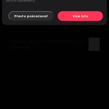
těchto systémech.
Přesto pokračovat
Více info
K tomuto videu není momentálně dostupný
žádný popis.