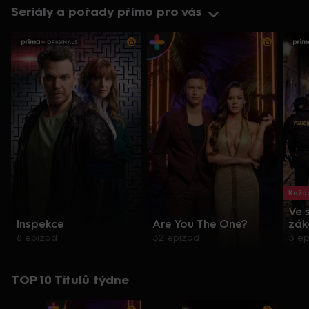
Seriály a pořady přímo pro vás
Každo
Ve 
Inspekce
Are You The One?
zák
8 epizod
32 epizod
3 e
TOP 10 Titulů týdne