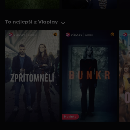
To nejlepší z Viaplay
Novinka