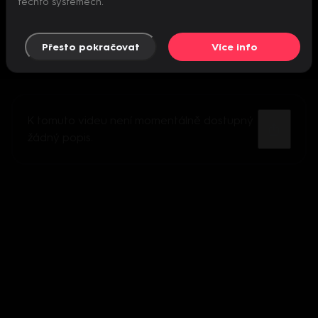
těchto systémech.
Přesto pokračovat
Více info
K tomuto videu není momentálně dostupný
žádný popis.