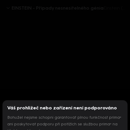
EINSTEIN - Případy nesnesitelného génia
Einstein (7 )- Kolik čtverečků má čokoláda
Váš prohlížeč nebo zařízení není podporováno
Bohužel nejsme schopni garantovat plnou funkčnost prima+
ani poskytovat podporu při potížích se službou prima+ na
Nepodařilo se inicializovat přehrávač