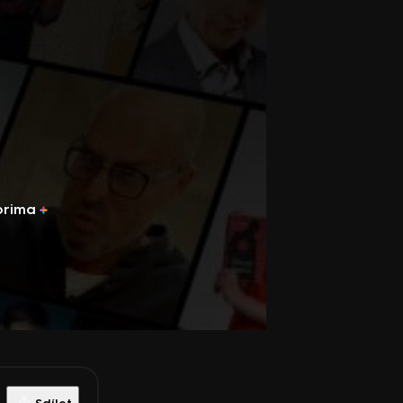
prima