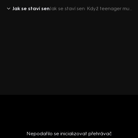
Jak se staví sen
Jak se staví sen: Když teenager musí mluvit o své matce
Nepodařilo se inicializovat přehrávač