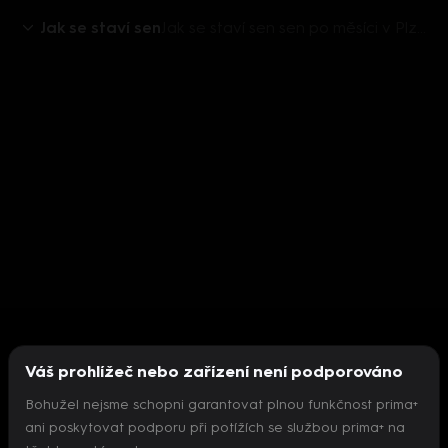
Jak se staví sen
Jak se staví sen sen po měsíci v Plzni: Co se změnilo?
Váš prohlížeč nebo zařízení není podporováno
Bohužel nejsme schopni garantovat plnou funkčnost prima+
ani poskytovat podporu při potížích se službou prima+ na
Nepodařilo se inicializovat přehrávač