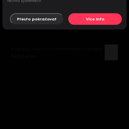
těchto systémech.
Přesto pokračovat
Více info
K tomuto videu není momentálně dostupný
žádný popis.