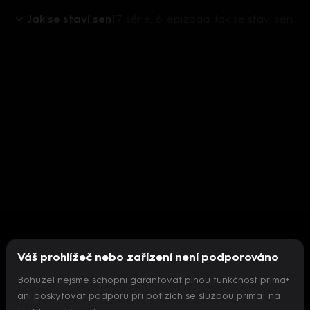
Jak se staví sen
17. série, 6. epizoda: Jak se staví sen 2018 (6)
Váš prohlížeč nebo zařízení není podporováno
Bohužel nejsme schopni garantovat plnou funkčnost prima+
ani poskytovat podporu při potížích se službou prima+ na
Nepodařilo se inicializovat přehrávač