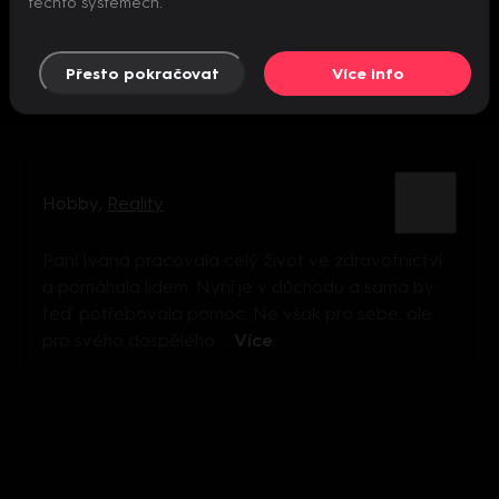
těchto systémech.
Přesto pokračovat
Více info
Hobby
,
Reality
Paní Ivana pracovala celý život ve zdravotnictví
a pomáhala lidem. Nyní je v důchodu a sama by
teď potřebovala pomoc. Ne však pro sebe, ale
pro svého dospělého ...
Více