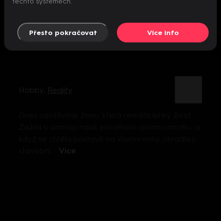
těchto systémech.
Přesto pokračovat
Více info
Hobby
,
Reality
Dnes navštívíme ženu, která neměla lehký život.
Zažila si domácí násilí, prodělala operaci mozku, a
když se chtěla postavit na vlastní nohy, okradla ji
stavební ...
Více