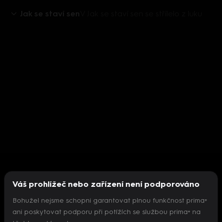
Jak se staví sen
V Jak se staví sen se střílelo z luku
Váš prohlížeč nebo zařízení není podporováno
Bohužel nejsme schopni garantovat plnou funkčnost prima+
ani poskytovat podporu při potížích se službou prima+ na
Nepodařilo se inicializovat přehrávač