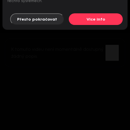
těchto systémech.
Přesto pokračovat
Více info
K tomuto videu není momentálně dostupný
žádný popis.