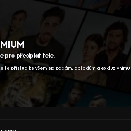
REMIUM
 pro předplatitele.
skejte přístup ke všem epizodám, pořadům a exkluzivním