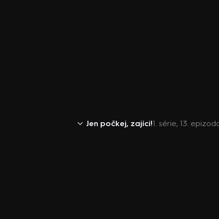
Jen počkej, zajíci!
1. série, 13. epizo