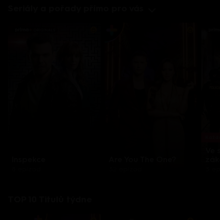
Seriály a pořady přímo pro vás
Každo
Ve 
Inspekce
Are You The One?
zák
8 epizod
32 epizod
3 e
TOP 10 Titulů týdne