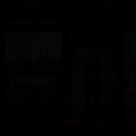
To nejlepší z Viaplay
Novinka