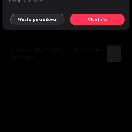
těchto systémech.
Přesto pokračovat
Více info
K tomuto videu není momentálně dostupný
žádný popis.