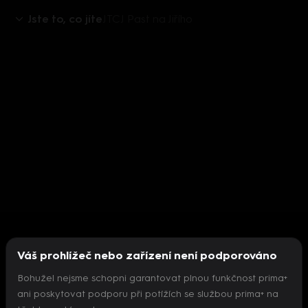
Jste to, co jíte
JTCJ Past na Jiřího
Váš prohlížeč nebo zařízení není podporováno
Bohužel nejsme schopni garantovat plnou funkčnost prima+
ani poskytovat podporu při potížích se službou prima+ na
Nepodařilo se inicializovat přehrávač