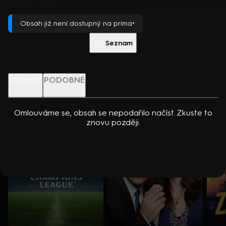
dcerou… Americko-kanadský kriminální seriál (2024). Hrají K.
Přehrát s PREMIUM
Kreuková, R. Sutherland, A. Douglas, M. Loweová, S.
Obsah již není dostupný na prima+
Spracklinová a další
Více info
Přehrát ukázku
Seznam
Nenechte si ujít
BONUSY
PODOBNÉ
Omlouváme se, obsah se nepodařilo načíst. Zkuste to
znovu později.