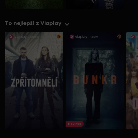
To nejlepší z Viaplay
Novinka