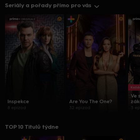
Seriály a pořady přímo pro vás
Každo
Ve 
Inspekce
Are You The One?
zák
8 epizod
32 epizod
3 e
TOP 10 Titulů týdne