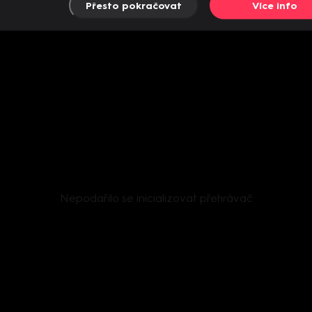
Přesto pokračovat
Více info
Nepodařilo se inicializovat přehrávač