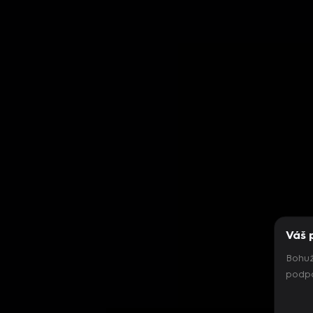
Váš 
Bohuž
podpo