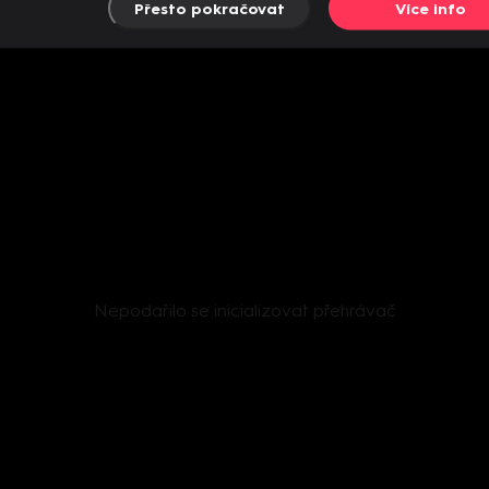
Přesto pokračovat
Více info
Nepodařilo se inicializovat přehrávač