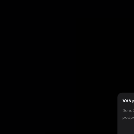
Váš 
Bohuž
podpo