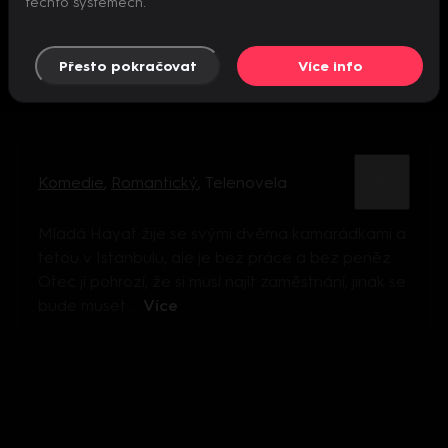
těchto systémech.
Přesto pokračovat
Více info
Komedie
,
Romantický
,
Telenovela
Mladá Hayat žije se svými dvěma kamarádkami a
tetou v Istanbulu, ale je bez práce a bez peněz.
Otec jí pohrozí, že si musí najít zaměstnání, jinak se
bude muset ...
Více