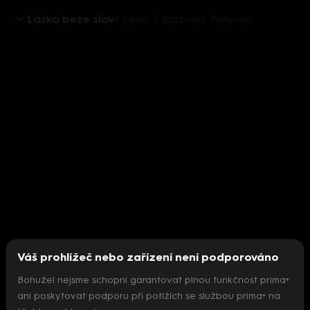
Láska beze slov
1. série, 1. epizoda: Pohovor
Váš prohlížeč nebo zařízení není podporováno
Bohužel nejsme schopni garantovat plnou funkčnost prima+
ani poskytovat podporu při potížích se službou prima+ na
Nepodařilo se inicializovat přehrávač