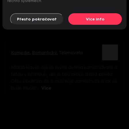
těchto systémech.
Přesto pokračovat
Více info
Komedie
,
Romantický
,
Telenovela
Mladá Hayat žije se svými dvěma kamarádkami a
tetou v Istanbulu, ale je bez práce a bez peněz.
Otec jí pohrozí, že si musí najít zaměstnání, jinak se
bude muset ...
Více