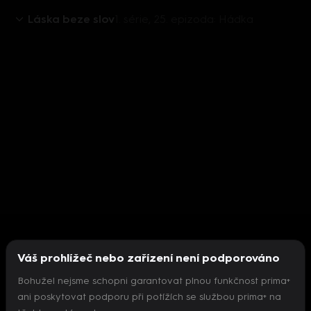
Láska beze slov
1. série, 25. epizoda: Hádka
Váš prohlížeč nebo zařízení není podporováno
Bohužel nejsme schopni garantovat plnou funkčnost prima+
ani poskytovat podporu při potížích se službou prima+ na
Nepodařilo se inicializovat přehrávač