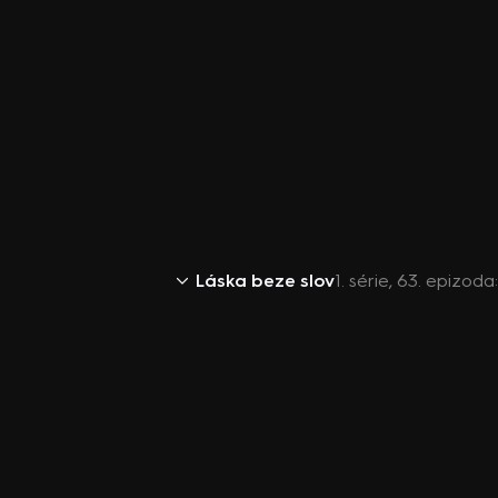
Láska beze slov
1. série, 63. epizod