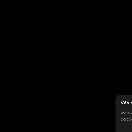
Váš 
Bohuž
podpo