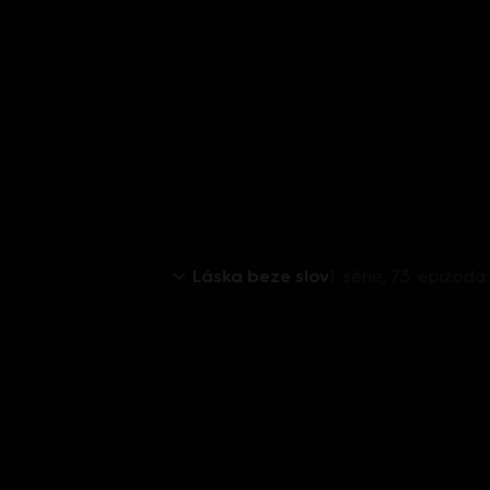
Láska beze slov
1. série, 73. epizod