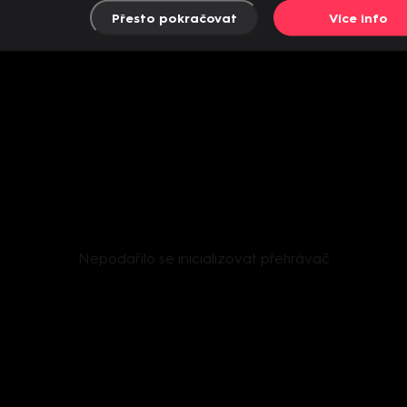
Přesto pokračovat
Více info
Nepodařilo se inicializovat přehrávač