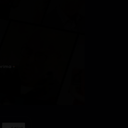
prima