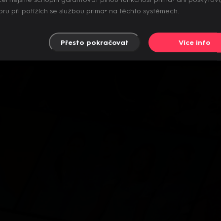
el nejsme schopni garantovat plnou funkčnost prima+ ani poskytov
ru při potížích se službou prima+ na těchto systémech.
Přesto pokračovat
Více info