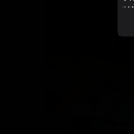
Bohuž
podpo