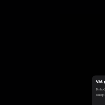
Váš 
Bohuž
podpo