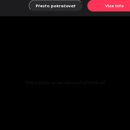
Přesto pokračovat
Více info
Nepodařilo se inicializovat přehrávač