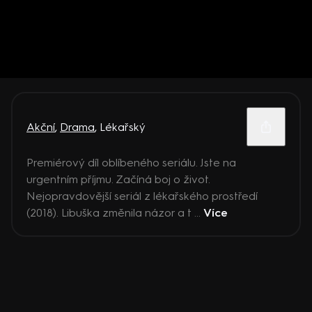
Akční
,
Drama
,
Lékařský
Premiérový díl oblíbeného seriálu. Jste na
urgentním příjmu. Začíná boj o život.
Nejopravdovější seriál z lékařského prostředí
(2018). Libuška změnila názor a t ...
Více